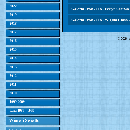
2022
Galeria - rok 2016 - Festyn Czerwie
2019
Galeria - rok 2016 - Wigilia i Jaseł
2018
2017
© 2026 W
2016
2015
2014
2013
2012
2011
2010
1999-2009
Lata 1989 - 1999
Wiara i Światło