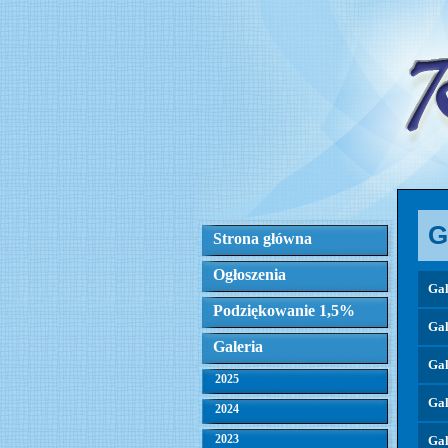
G
Strona główna
Ogłoszenia
Gal
Podziękowanie 1,5%
Gal
Galeria
Gal
2025
Gal
2024
2023
Gal