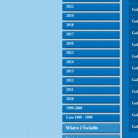
2022
Gal
2019
Gal
2018
Gal
2017
2016
Gal
2015
Gal
2014
Gal
2013
Gal
2012
2011
Gal
2010
Gal
1999-2009
Gal
Lata 1989 - 1999
Gal
Wiara i Światło